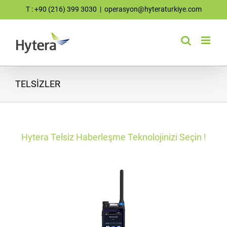
Skip
T : +90 (216) 399 3030
|
operasyon@hyteraturkiye.com
to
content
TELSİZLER
Hytera Telsiz Haberleşme Teknolojinizi Seçin !