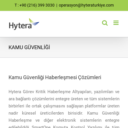
Skip
T : +90 (216) 399 3030
|
operasyon@hyteraturkiye.com
to
content
KAMU GÜVENLİĞİ
Kamu Güvenliği Haberleşmesi Çözümleri
Hytera Görev Kritik Haberleşme Altyapıları, yazılımları ve
ara bağlantı çözümlerini entegre üreten ve tüm sistemlerin
birbirleri ile ortak çalışmasını sağlayan platformlar üreten
nadir küresel üreticilerden birisidir. Kamu Güvenliği
Haberleşme ve diğer elektronik sistemlerin entegre
edilebildiği SmartOne Komuta Kontrol Yazılımı ile tüm