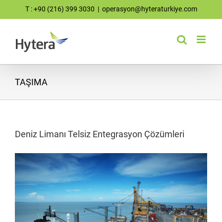
Skip
T : +90 (216) 399 3030
|
operasyon@hyteraturkiye.com
to
content
TAŞIMA
Deniz Limanı Telsiz Entegrasyon Çözümleri