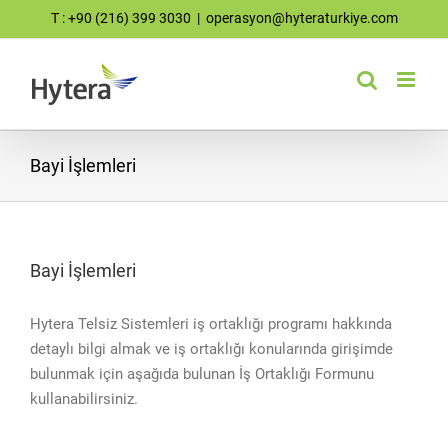
Skip
T : +90 (216) 399 3030
|
operasyon@hyteraturkiye.com
to
content
Bayi İşlemleri
Bayi İşlemleri
Hytera Telsiz Sistemleri iş ortaklığı programı hakkında
detaylı bilgi almak ve iş ortaklığı konularında girişimde
bulunmak için aşağıda bulunan İş Ortaklığı Formunu
kullanabilirsiniz.