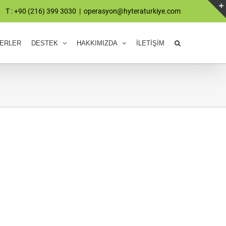
T : +90 (216) 399 3030
|
operasyon@hyteraturkiye.com
ERLER
DESTEK
HAKKIMIZDA
İLETİŞİM