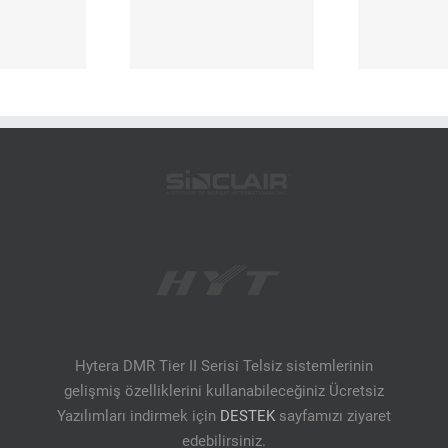
Hytera Düzce
Hytera Osmaniye
Hytera DMR Tier II Serisi Telsiz sistemlerinin
gelişmiş özelliklerini kullanabileceğiniz Ücretsiz
Yazılımları indirmek için
DESTEK
sayfamızı ziyaret
edebilirsiniz.