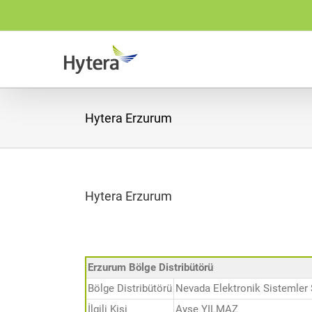
Skip
to
content
Hytera Erzurum
Hytera Erzurum
Erzurum Bölge Distribütörü
Bölge Distribütörü
Nevada Elektronik Sistemler S
İlgili Kişi
Ayşe YILMAZ