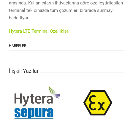
arasında. Kullanıcıların ihtiyaçlarına göre özelleştirilebilen
terminal tek cihazda tüm çözümleri birarada sunmayı
hedefliyor.
Hytera LTE Terminal Özellikleri
HABERLER
İlişkili Yazılar
Hytera PD795Ex –
Hytera Galaksiler
PD715Ex ATEX
i
Arası Haberleşebilen
Telsizler Sanayinin
Telsiz Üretti
Hizmetinde