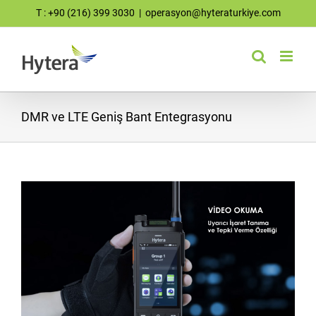
Skip
T : +90 (216) 399 3030
|
operasyon@hyteraturkiye.com
to
content
DMR ve LTE Geniş Bant Entegrasyonu
View
Larger
Image